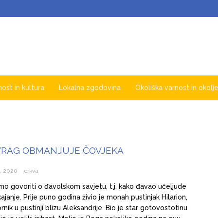
nost in kultura
Lokalna zgodovina
Okoliška varnost in okolj
VRAG OBMANJUJE ČOVJEKA
a, 2020
crkva
o govoriti o đavolskom savjetu, t.j. kako đavao učeljude
ajanje. Prije puno godina živio je monah pustinjak Hilarion,
rnik u pustinji blizu Aleksandrije. Bio je star gotovostotinu