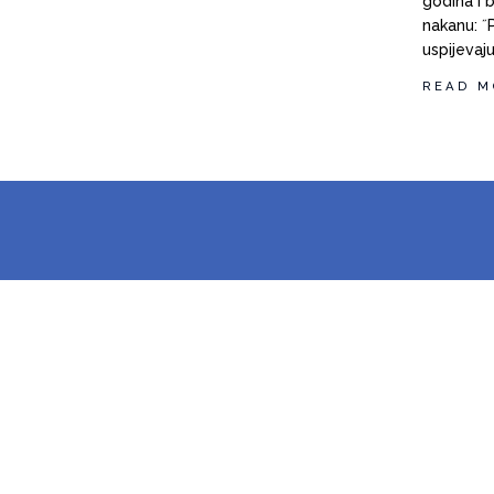
godina i b
nakanu: ˝
uspijevaju
READ M