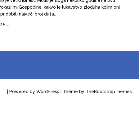
io je veliki isihast. Molio je Boga nekoliko godina na ovu
Pokaži mi,Gospodine, kakvo je lukavstvo zloduha kojim oni
pridobiti najveći broj duša…
ORE
| Powered by
WordPress
| Theme by
TheBootstrapThemes