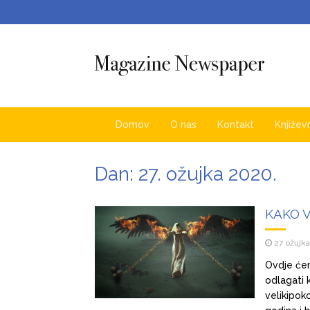
Domov
O nas
Kontakt
Književ
Dan:
27. ožujka 2020.
KAKO 
27 ožujk
Ovdje ćem
odlagati k
velikipoko