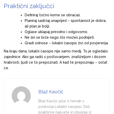
Praktični zaključci
Definiraj točno kome se obraćaš.
Planiraj sadržaj unaprijed – spontanost je dobra,
ali plan je bolji.
Oglase uklapaj prirodno i odgovorno.
Ne širi se brže nego što možeš podnijeti.
Gradi odnose – lokalni časopis živi od povjerenja.
Na kraju dana, lokalni časopis nije samo medij. To je ogledalo
zajednice. Ako ga radiš s poštovanjem, znatiželjom i dozom
hrabrosti, ljudi će to prepoznati. A kad te prepoznaju – ostat
će.
Blaž Kavčič
Blaž Kavčič piše o temah s
področja Lokalni časopisi. Deli
praktične nasvete in izkušnje iz