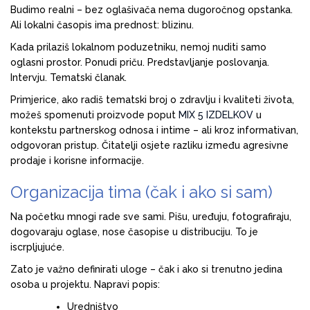
Budimo realni – bez oglašivača nema dugoročnog opstanka.
Ali lokalni časopis ima prednost: blizinu.
Kada prilaziš lokalnom poduzetniku, nemoj nuditi samo
oglasni prostor. Ponudi priču. Predstavljanje poslovanja.
Intervju. Tematski članak.
Primjerice, ako radiš tematski broj o zdravlju i kvaliteti života,
možeš spomenuti proizvode poput
MIX 5 IZDELKOV
u
kontekstu partnerskog odnosa i intime – ali kroz informativan,
odgovoran pristup. Čitatelji osjete razliku između agresivne
prodaje i korisne informacije.
Organizacija tima (čak i ako si sam)
Na početku mnogi rade sve sami. Pišu, uređuju, fotografiraju,
dogovaraju oglase, nose časopise u distribuciju. To je
iscrpljujuće.
Zato je važno definirati uloge – čak i ako si trenutno jedina
osoba u projektu. Napravi popis:
Uredništvo