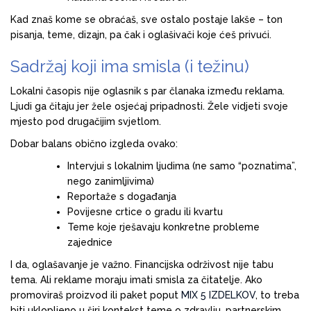
Kad znaš kome se obraćaš, sve ostalo postaje lakše – ton
pisanja, teme, dizajn, pa čak i oglašivači koje ćeš privući.
Sadržaj koji ima smisla (i težinu)
Lokalni časopis nije oglasnik s par članaka između reklama.
Ljudi ga čitaju jer žele osjećaj pripadnosti. Žele vidjeti svoje
mjesto pod drugačijim svjetlom.
Dobar balans obično izgleda ovako:
Intervjui s lokalnim ljudima (ne samo “poznatima”,
nego zanimljivima)
Reportaže s događanja
Povijesne crtice o gradu ili kvartu
Teme koje rješavaju konkretne probleme
zajednice
I da, oglašavanje je važno. Financijska održivost nije tabu
tema. Ali reklame moraju imati smisla za čitatelje. Ako
promoviraš proizvod ili paket poput
MIX 5 IZDELKOV
, to treba
biti uklopljeno u širi kontekst teme o zdravlju, partnerskim