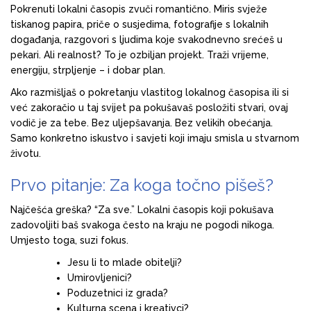
Pokrenuti lokalni časopis zvuči romantično. Miris svježe
tiskanog papira, priče o susjedima, fotografije s lokalnih
događanja, razgovori s ljudima koje svakodnevno srećeš u
pekari. Ali realnost? To je ozbiljan projekt. Traži vrijeme,
energiju, strpljenje – i dobar plan.
Ako razmišljaš o pokretanju vlastitog lokalnog časopisa ili si
već zakoračio u taj svijet pa pokušavaš posložiti stvari, ovaj
vodič je za tebe. Bez uljepšavanja. Bez velikih obećanja.
Samo konkretno iskustvo i savjeti koji imaju smisla u stvarnom
životu.
Prvo pitanje: Za koga točno pišeš?
Najčešća greška? “Za sve.” Lokalni časopis koji pokušava
zadovoljiti baš svakoga često na kraju ne pogodi nikoga.
Umjesto toga, suzi fokus.
Jesu li to mlade obitelji?
Umirovljenici?
Poduzetnici iz grada?
Kulturna scena i kreativci?