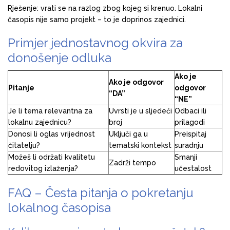
Rješenje: vrati se na razlog zbog kojeg si krenuo. Lokalni
časopis nije samo projekt – to je doprinos zajednici.
Primjer jednostavnog okvira za
donošenje odluka
Ako je
Ako je odgovor
Pitanje
odgovor
“DA”
“NE”
Je li tema relevantna za
Uvrsti je u sljedeći
Odbaci ili
lokalnu zajednicu?
broj
prilagodi
Donosi li oglas vrijednost
Uključi ga u
Preispitaj
čitatelju?
tematski kontekst
suradnju
Možeš li održati kvalitetu
Smanji
Zadrži tempo
redovitog izlaženja?
učestalost
FAQ – Česta pitanja o pokretanju
lokalnog časopisa