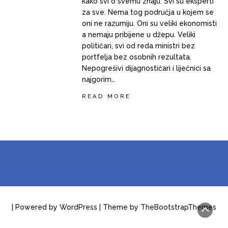
kako svi o svemu znaju. Svi su eksperti
za sve. Nema tog područja u kojem se
oni ne razumiju. Oni su veliki ekonomisti
a nemaju pribijene u džepu. Veliki
političari, svi od reda ministri bez
portfelja bez osobnih rezultata.
Nepogrešivi dijagnostičari i liječnici sa
najgorim…
READ MORE
| Powered by
WordPress
| Theme by
TheBootstrapThemes