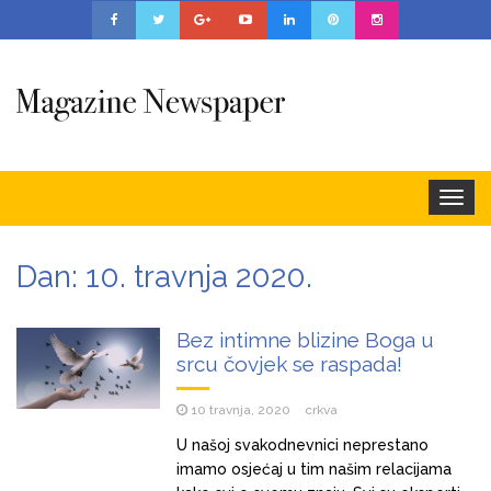
Togg
navig
Dan:
10. travnja 2020.
Bez intimne blizine Boga u
srcu čovjek se raspada!
10 travnja, 2020
crkva
U našoj svakodnevnici neprestano
imamo osjećaj u tim našim relacijama